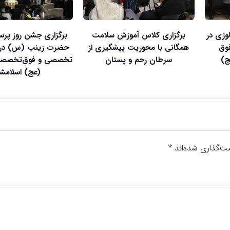
وژی در
برگزاری کلاس آموزش سلامت
برگزاری جشن روز پرستا
وق
همگانی با محوریت پیشگیری از
حضرت زینب (س) در ب
ج)
سرطان رحم و پستان
تخصصی و فوق‌تخصصی 
(عج) اسلامشه
ت‌گذاری شده‌اند
*