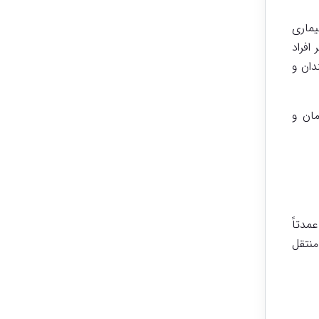
یماری
افراد
دان و
مان و
ین ویروس‌ها عمدتاً
منتقل