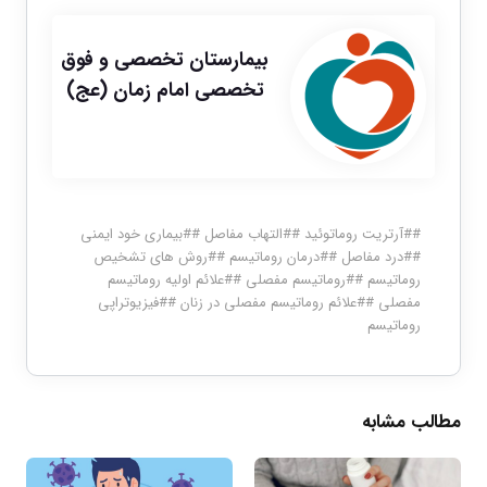
بیمارستان تخصصی و فوق
تخصصی امام زمان (عج)
#
#آرتريت روماتوئيد
#
#التهاب مفاصل
#
#بيماري خود ايمني
#
#درد مفاصل
#
#درمان روماتيسم
#
#روش هاي تشخيص
روماتيسم
#
#روماتيسم مفصلي
#
#علائم اوليه روماتيسم
مفصلي
#
#علائم روماتيسم مفصلي در زنان
#
#فيزيوتراپي
روماتيسم
مطالب مشابه