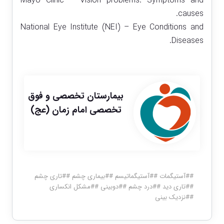
Mayo Clinic – Vision problems: Symptoms and
causes.
National Eye Institute (NEI) – Eye Conditions and
Diseases.
بیمارستان تخصصی و فوق
تخصصی امام زمان (عج)
#
#آستيگمات
#
#آستيگماتيسم
#
#بيماري چشم
#
#تاري چشم
#
#تاري ديد
#
#درد چشم
#
#دوبيني
#
#مشكل انكساري
#
#نزديك بيني