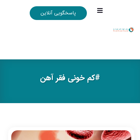
پاسخگویی آنلاین
#کم خونی فقر آهن