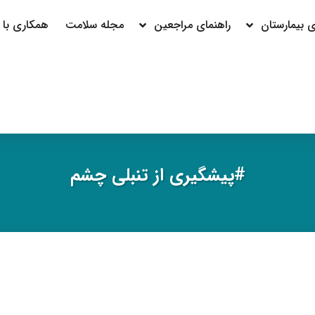
بیمارستان
راهنمای مراجعین
مجله سلامت
همکاری با م
#پيشگيري از تنبلي چشم