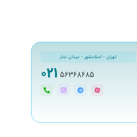
تهران - اسلامشهر - میدان نماز
021
56368685