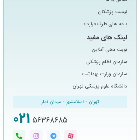
لیست پزشکان
بیمه های طرف قرارداد
لینک های مفید
نوبت دهی آنلاین
سازمان نظام پزشکی
سازمان وزارت بهداشت
دانشگاه علوم پزشکی تهران
تهران - اسلامشهر - میدان نماز
021
56368685