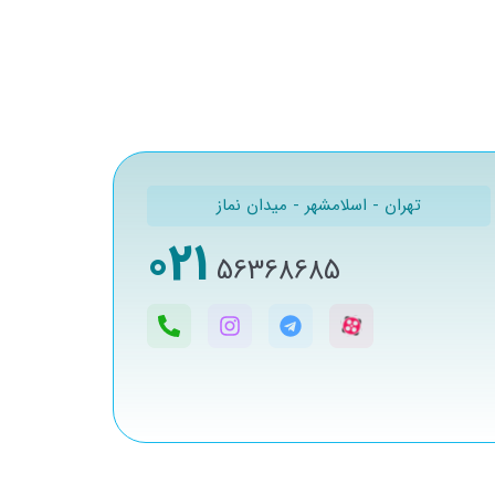
تهران - اسلامشهر - میدان نماز
021
56368685