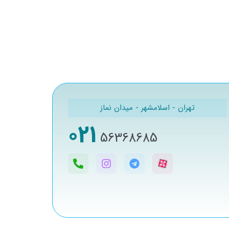
تهران - اسلامشهر - میدان نماز
021
56368685