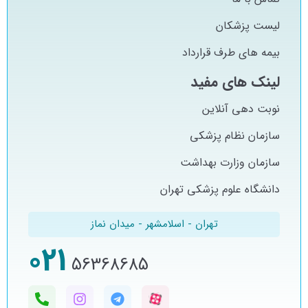
لیست پزشکان
بیمه های طرف قرارداد
لینک های مفید
نوبت دهی آنلاین
سازمان نظام پزشکی
سازمان وزارت بهداشت
دانشگاه علوم پزشکی تهران
تهران - اسلامشهر - میدان نماز
021
56368685