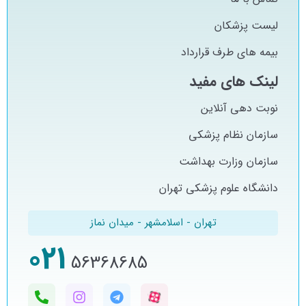
لیست پزشکان
بیمه های طرف قرارداد
لینک های مفید
نوبت دهی آنلاین
سازمان نظام پزشکی
سازمان وزارت بهداشت
دانشگاه علوم پزشکی تهران
تهران - اسلامشهر - میدان نماز
021
56368685