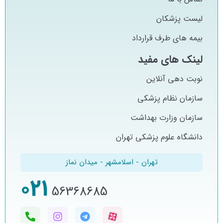
لیست پزشکان
بیمه های طرف قرارداد
لینک های مفید
نوبت دهی آنلاین
سازمان نظام پزشکی
سازمان وزارت بهداشت
دانشگاه علوم پزشکی تهران
تهران - اسلامشهر - میدان نماز
021
56368685