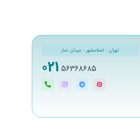
تهران - اسلامشهر - میدان نماز
021
56368685