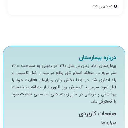
05 شهریور 1404
درباره بیمارستان
بيمارستان امام زمان در سال 1390 در زميني به مساحت 3200
متر مربع در منطقه اسلام شهر واقع در ميدان نماز تاسيس و
راه اندازي شد. در ابتدا بخش زنان و زايمان فعاليت خود را
آغاز نمود سپس با گسترش روز افزون نياز منطقه به خدمات
بهداشتي و درماني در ساير زمينه هاي تخصصي فعاليت خود
را گسترش داد.
صفحات کاربردی
درباره ما