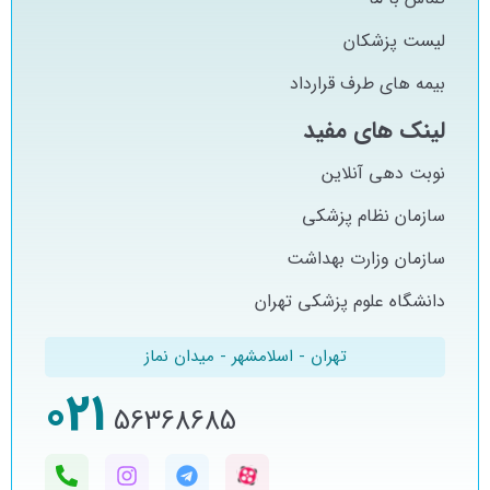
لیست پزشکان
بیمه های طرف قرارداد
لینک های مفید
نوبت دهی آنلاین
سازمان نظام پزشکی
سازمان وزارت بهداشت
دانشگاه علوم پزشکی تهران
تهران - اسلامشهر - میدان نماز
021
56368685