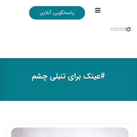
پاسخگویی آنلاین
#عينك براي تنبلي چشم