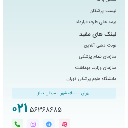
لیست پزشکان
بیمه های طرف قرارداد
لینک های مفید
نوبت دهی آنلاین
سازمان نظام پزشکی
سازمان وزارت بهداشت
دانشگاه علوم پزشکی تهران
تهران - اسلامشهر - میدان نماز
021
56368685