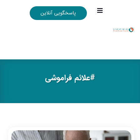
پاسخگویی آنلاین
#علائم فراموشي