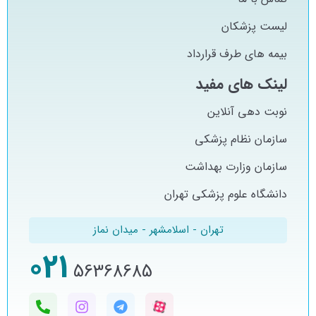
لیست پزشکان
بیمه های طرف قرارداد
لینک های مفید
نوبت دهی آنلاین
سازمان نظام پزشکی
سازمان وزارت بهداشت
دانشگاه علوم پزشکی تهران
تهران - اسلامشهر - میدان نماز
021
56368685