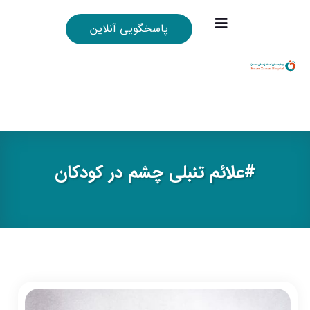
پاسخگویی آنلاین
#علائم تنبلي چشم در كودكان