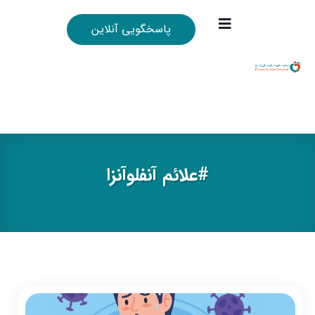
پاسخگویی آنلاین
#علائم آنفلوآنزا