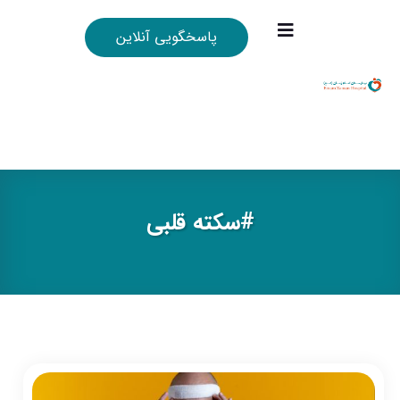
پاسخگویی آنلاین
#سكته قلبي