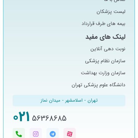
لیست پزشکان
بیمه های طرف قرارداد
لینک های مفید
نوبت دهی آنلاین
سازمان نظام پزشکی
سازمان وزارت بهداشت
دانشگاه علوم پزشکی تهران
تهران - اسلامشهر - میدان نماز
021
56368685