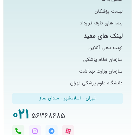
لیست پزشکان
بیمه های طرف قرارداد
لینک های مفید
نوبت دهی آنلاین
سازمان نظام پزشکی
سازمان وزارت بهداشت
دانشگاه علوم پزشکی تهران
تهران - اسلامشهر - میدان نماز
021
56368685