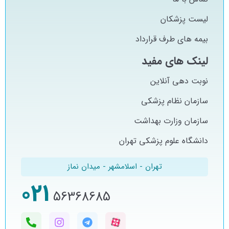
لیست پزشکان
بیمه های طرف قرارداد
لینک های مفید
نوبت دهی آنلاین
سازمان نظام پزشکی
سازمان وزارت بهداشت
دانشگاه علوم پزشکی تهران
تهران - اسلامشهر - میدان نماز
021
56368685