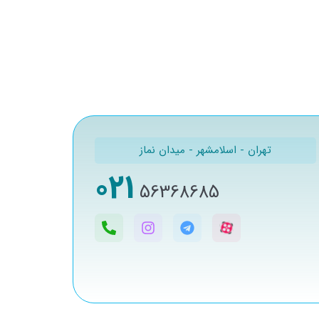
تهران - اسلامشهر - میدان نماز
021
56368685