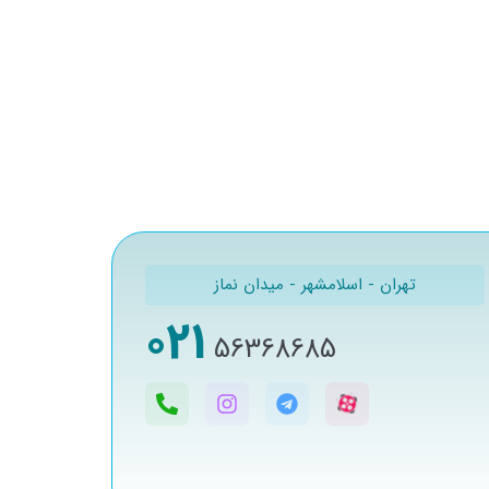
تهران - اسلامشهر - میدان نماز
021
56368685