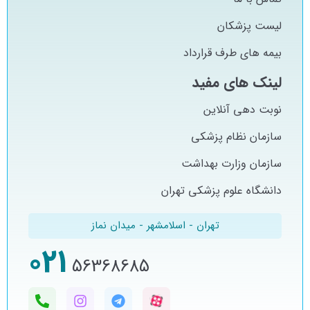
لیست پزشکان
بیمه های طرف قرارداد
لینک های مفید
نوبت دهی آنلاین
سازمان نظام پزشکی
سازمان وزارت بهداشت
دانشگاه علوم پزشکی تهران
تهران - اسلامشهر - میدان نماز
021
56368685