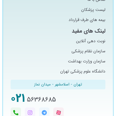
لیست پزشکان
بیمه های طرف قرارداد
لینک های مفید
نوبت دهی آنلاین
سازمان نظام پزشکی
سازمان وزارت بهداشت
دانشگاه علوم پزشکی تهران
تهران - اسلامشهر - میدان نماز
021
56368685