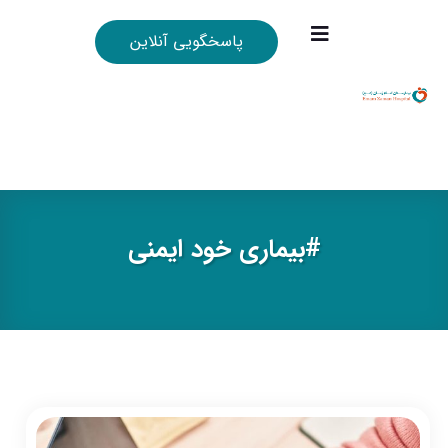
پاسخگویی آنلاین
#بيماري خود ايمني