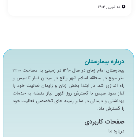
05 شهریور 1404
درباره بیمارستان
بيمارستان امام زمان در سال 1390 در زميني به مساحت 3200
متر مربع در منطقه اسلام شهر واقع در ميدان نماز تاسيس و
راه اندازي شد. در ابتدا بخش زنان و زايمان فعاليت خود را
آغاز نمود سپس با گسترش روز افزون نياز منطقه به خدمات
بهداشتي و درماني در ساير زمينه هاي تخصصي فعاليت خود
را گسترش داد.
صفحات کاربردی
درباره ما