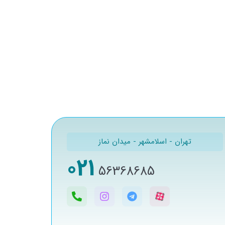
تهران - اسلامشهر - میدان نماز
021
56368685