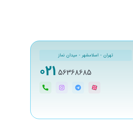
تهران - اسلامشهر - میدان نماز
021
56368685