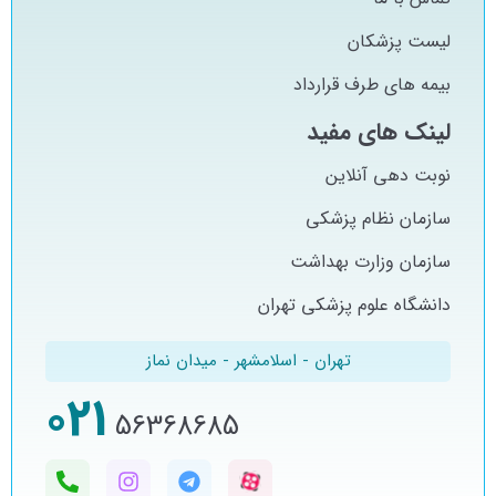
لیست پزشکان
بیمه های طرف قرارداد
لینک های مفید
نوبت دهی آنلاین
سازمان نظام پزشکی
سازمان وزارت بهداشت
دانشگاه علوم پزشکی تهران
تهران - اسلامشهر - میدان نماز
021
56368685