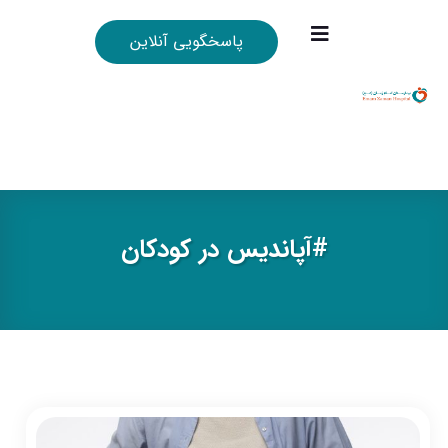
پاسخگویی آنلاین
#آپانديس در كودكان