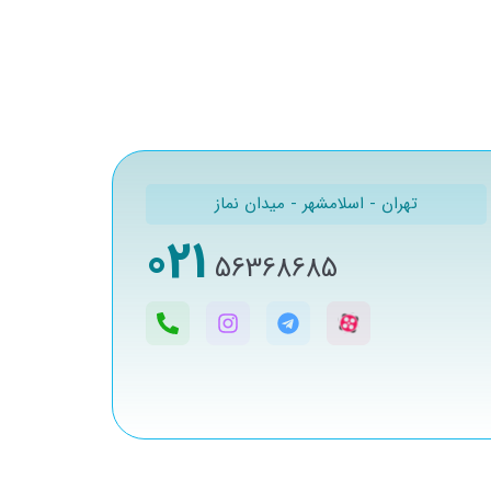
تهران - اسلامشهر - میدان نماز
021
56368685