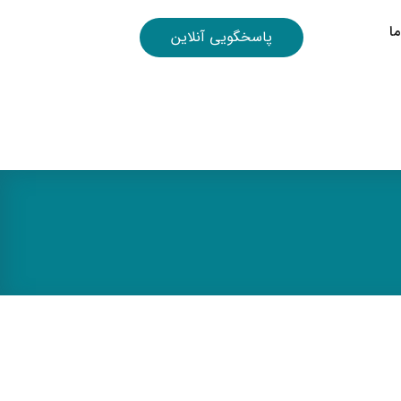
ا
پاسخگویی آنلاین
ئم پسوریازیس
#فتوتراپی پسوریازیس
#مراقبت از پوست در پسوریازیس