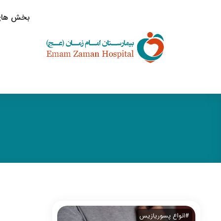
بخش های 
#انواع پسوریازیس
#بیماری پوستی پسوریازیس
#پسوریازیس