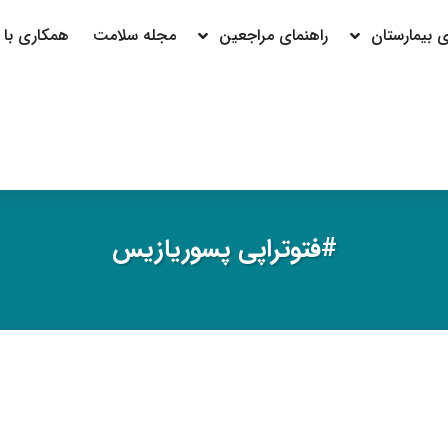
بیمارستان
راهنمای مراجعین
مجله سلامت
همکاری با م
#فتوتراپی پسوریازیس
#پسوریازیس چیستپ
#تشخیص پسوریازیس
#درمان پسوریازیس
#علا