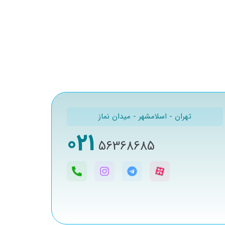
تهران - اسلامشهر - میدان نماز
021
56368685