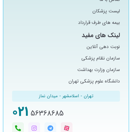
لیست پزشکان
بیمه های طرف قرارداد
لینک های مفید
نوبت دهی آنلاین
سازمان نظام پزشکی
سازمان وزارت بهداشت
دانشگاه علوم پزشکی تهران
تهران - اسلامشهر - میدان نماز
021
56368685