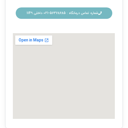
شماره تماس درمانگاه : 56368685-021 داخلی 1149