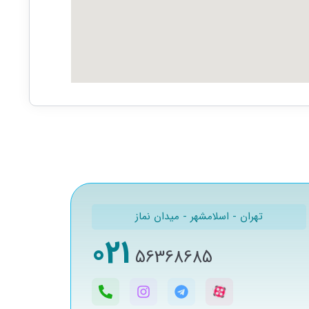
تهران - اسلامشهر - میدان نماز
021
56368685