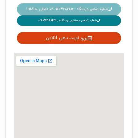
شماره تماس درمانگاه : 56368685-021 داخلی 1111،1110
شماره تماس مستقیم درمانگاه : 56358422-021
رزرو نوبت دهی آنلاین