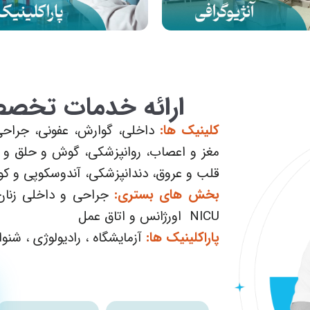
ارائه خدمات تخ
كلينيك ها:
داخلي، گوارش، عفوني، جراحي 
مغز و اعصاب، روانپزشكي، گوش و حلق و ب
قلب و عروق، دندانپزشكي، آندوسكوپي و كو
بخش هاي بستری:
NICU اورژانس و اتاق عمل
پاراكلينيك ها:
آزمايشگاه ، راديولوژي ، شنو