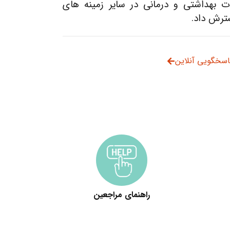
ت بهداشتي و درماني در ساير زمينه هاي
ترش داد.
اسخگویی آنلاین
راهنمای مراجعین