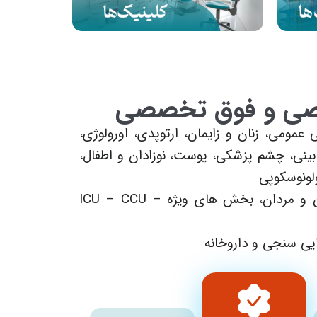
صصی و فوق تخصصی
عمومی، زنان و زايمان، ارتوپدي، اورولوژي،
يني، چشم پزشكي، پوست، نوزادان و اطفال،
لونوسكوپی
جراحي و داخلي زنان و مردان، بخش هاي ويژه ICU – CCU –
ایی سنجی و داروخانه